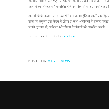
फिल्माया गया है. अंतर्राष्ट्रीय स्तर पर फिल्म सराहने लायक बनेगी. इसके 
कान फिल्म फेस्टिवल में प्रदर्शित होने का मौका मिला था. सामाजिक और रा
हाल में डीडी किसान पर इनका सीरियल सलाम इंडिया काफी लोकप्रिय हु
साल का अनुभव इस फिल्म में झोंका है. सभी अतिथियों ने उम्मीद जत
चलते गुमनाम थी, पर्यटकों और फिल्म निर्माताओं को आकर्षित करेगी.
For complete details
click here
.
POSTED IN
MOVIE
,
NEWS